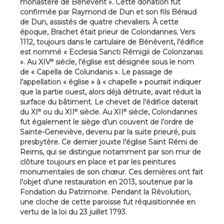
monastère de Bénévent ». Cette donation fut
confirmée par Raymond de Dun et son fils Béraud
de Dun, assistés de quatre chevaliers. À cette
époque, Brachet était prieur de Colondannes. Vers
1112, toujours dans le cartulaire de Bénévent, l’édifice
est nommé « Ecclesia Sancti Rémigii de Colonzanas
e
». Au XIV
siècle, l’église est désignée sous le nom
de « Capella de Colundanis ». Le passage de
l’appellation « église » à « chapelle » pourrait indiquer
que la partie ouest, alors déjà détruite, avait réduit la
surface du bâtiment. Le chevet de l’édifice daterait
e
e
e
du XI
ou du XII
siècle. Au XII
siècle, Colondannes
fut également le siège d’un couvent de l’ordre de
Sainte-Geneviève, devenu par la suite prieuré, puis
presbytère. Ce dernier jouxte l’église Saint Rémi de
Reims, qui se distingue notamment par son mur de
clôture toujours en place et par les peintures
monumentales de son chœur. Ces dernières ont fait
l’objet d’une restauration en 2013, soutenue par la
Fondation du Patrimoine. Pendant la Révolution,
une cloche de cette paroisse fut réquisitionnée en
vertu de la loi du 23 juillet 1793.