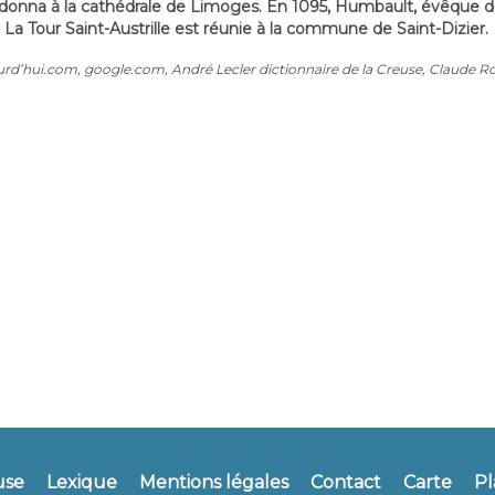
 donna à la cathédrale de Limoges. En 1095, Humbault, évêque d
La Tour Saint-Austrille est réunie à la commune de Saint-Dizier.
urd’hui.com, google.com, André Lecler dictionnaire de la Creuse, Claude R
use
Lexique
Mentions légales
Contact
Carte
Pl