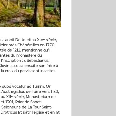
sancti Desiderii au XIVᵉ siècle,
Dizier près Chénérailles en 1770.
atée de 1212, mentionne qu’il
endantes du monastère du
’inscription : « Sebastianus
Jovin associa ensuite son frère à
 croix du parvis sont inscrites
o quod vocatur ad Turrim. On
 Austregisilius de Turre vers 1150,
or au XIIᵉ siècle, Monasterium de
et 1301, Prior de Sancti
2, Seigneurie de La Tour Saint-
otricus fit bâtir l’église et en fit