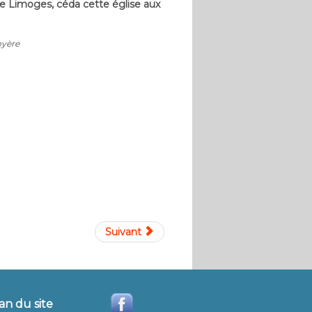
e Limoges, céda cette église aux
oyère
Suivant
an du site