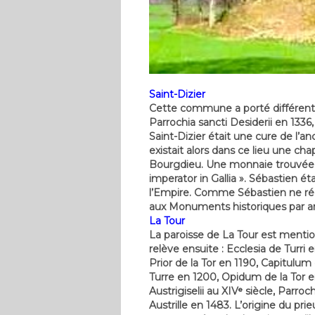
Saint-Dizier
Cette commune a porté différents n
Parrochia sancti Desiderii en 1336,
Saint-Dizier était une cure de l’a
existait alors dans ce lieu une c
Bourgdieu. Une monnaie trouvée prè
imperator in Gallia ». Sébastien é
l’Empire. Comme Sébastien ne régna
aux Monuments historiques par arr
La Tour
La paroisse de La Tour est menti
relève ensuite : Ecclesia de Turri 
Prior de la Tor en 1190, Capitulum 
Turre en 1200, Opidum de la Tor en
Austrigiselii au XIVᵉ siècle, Parro
Austrille en 1483. L’origine du prie