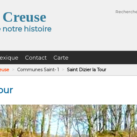
 Creuse
Recherch
notre histoire
exique
Contact
Carte
reuse
>
Communes Saint- 1
>
Saint Dizier la Tour
Tour