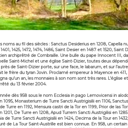
oms au fil des siècles : Sanctus Desiderius en 1208, Capella nus 
 1401, 1425, 1472, 1474, 1486, Saint Desier en 1487 et 1520, Saint 
ncien archiprêtré de Combraille. Une bulle du pape Innocent III, d
hapelle Saint-Michel et une église Saint-Dizier, toutes deux dép
s de Saint-Dizier porte, sur une face, le labarum, et sur l’autre l
tait le frère du tyran Jovin. Proclamé empereur à Mayence en 411, 
 qu’un an, les monnaies à son nom sont très rares. L’église et la
êté du 13 février 2004.
onnée dès 958 sous le nom Ecclesia in pago Lemovicensi in alod
en 1095, Monasterium de Turre Sancti Austrigisilii en 1106, Sanctus
de Turre en 1192, Mensura castri de la Tor en 1199, Prior de las T
 1201, De Turre en 1208, Apud Turrem Sancti Austrigilisi en 1285 
chia de Turre Sancti Austrigisilii en 1424, Decima de la Tour en 143
uré de La Tour Saint-Austrille est bien connue. En 958, un certain Dr