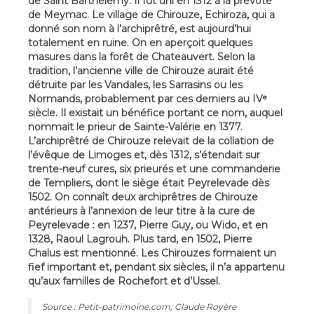
de Saint Barthélémy. Il fut uni en 1312 à la prévôté
de Meymac. Le village de Chirouze, Echiroza, qui a
donné son nom à l’archiprêtré, est aujourd’hui
totalement en ruine. On en aperçoit quelques
masures dans la forêt de Chateauvert. Selon la
tradition, l’ancienne ville de Chirouze aurait été
détruite par les Vandales, les Sarrasins ou les
Normands, probablement par ces derniers au IVᵉ
siècle. Il existait un bénéfice portant ce nom, auquel
nommait le prieur de Sainte-Valérie en 1377.
L’archiprêtré de Chirouze relevait de la collation de
l’évêque de Limoges et, dès 1312, s’étendait sur
trente-neuf cures, six prieurés et une commanderie
de Templiers, dont le siège était Peyrelevade dès
1502. On connaît deux archiprêtres de Chirouze
antérieurs à l’annexion de leur titre à la cure de
Peyrelevade : en 1237, Pierre Guy, ou Wido, et en
1328, Raoul Lagrouh. Plus tard, en 1502, Pierre
Chalus est mentionné. Les Chirouzes formaient un
fief important et, pendant six siècles, il n’a appartenu
qu’aux familles de Rochefort et d’Ussel.
Source : Petit-patrimoine.com, Claude Royère