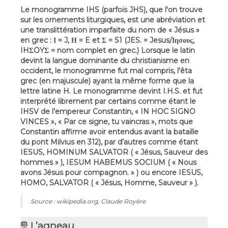
Le monogramme IHS (parfois JHS), que l'on trouve
sur les ornements liturgiques, est une abréviation et
une translittération imparfaite du nom de « Jésus »
en grec : Ι = J, Η = E et Σ = S1 (JES. = Jesus/Ιησους,
IHΣOYΣ = nom complet en grec.) Lorsque le latin
devint la langue dominante du christianisme en
occident, le monogramme fut mal compris, l'êta
grec (en majuscule) ayant la même forme que la
lettre latine H. Le monogramme devint I.H.S. et fut
interprété librement par certains comme étant le
IHSV de l’empereur Constantin, « IN HOC SIGNO
VINCES », « Par ce signe, tu vaincras », mots que
Constantin affirme avoir entendus avant la bataille
du pont Milvius en 312), par d’autres comme étant
IESUS, HOMINUM SALVATOR ( « Jésus, Sauveur des
hommes » ), IESUM HABEMUS SOCIUM ( « Nous
avons Jésus pour compagnon. » ) ou encore IESUS,
HOMO, SALVATOR ( « Jésus, Homme, Sauveur » ).
Source : wikipedia.org, Claude Royère
L’agneau