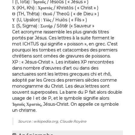
I (I, Iota) : Ἰησοῦς / Iêsoûs ( « Jésus » )
Χ (KH, Khi) : Χριστὸς / Khristòs ( « Christ » )
Θ (TH, Thêta) : Θεοῦ / Theoû ( « de Dieu » )
Υ (U, Upsilon) : Υἱὸς / Huiòs ( « Fils » )
Σ (S, Sigma) : Σωτήρ / Sôtếr (« Sauveur »
Cet acronyme rassemble les plus grands titres
portés par Jésus. Ces lettres à la suite forment le
mot ICHTUS qui signifie « poisson », en grec. C’est
pourquoi les tombes et catacombes des premiers
chrétiens sont ornées de gravures de poissons.
XP : « Jésus-Christ ». Les initiales XP rencontrées
dans nombre d’œuvres d’art ou dans des
sanctuaires sont les lettres grecques chi et rhô,
adopté par les Grecs des premiers siècles comme
monogramme du Christ. Les deux lettres sont
souvent superposées. La barre du P fait alors double
usage de I et de P, et le symbole signifie alors
Ἰησοῦς Χριστὸς, Jésus-Christ. On appelle ce symbole
un chrisme.
Source : wikipedia.org, Claude Royère