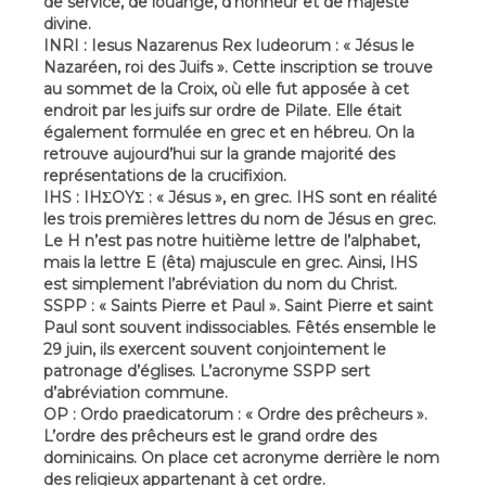
de service, de louange, d’honneur et de majesté
divine.
INRI : Iesus Nazarenus Rex Iudeorum : « Jésus le
Nazaréen, roi des Juifs ». Cette inscription se trouve
au sommet de la Croix, où elle fut apposée à cet
endroit par les juifs sur ordre de Pilate. Elle était
également formulée en grec et en hébreu. On la
retrouve aujourd’hui sur la grande majorité des
représentations de la crucifixion.
IHS : IHΣOYΣ : « Jésus », en grec. IHS sont en réalité
les trois premières lettres du nom de Jésus en grec.
Le H n’est pas notre huitième lettre de l’alphabet,
mais la lettre E (êta) majuscule en grec. Ainsi, IHS
est simplement l’abréviation du nom du Christ.
SSPP : « Saints Pierre et Paul ». Saint Pierre et saint
Paul sont souvent indissociables. Fêtés ensemble le
29 juin, ils exercent souvent conjointement le
patronage d’églises. L’acronyme SSPP sert
d’abréviation commune.
OP : Ordo praedicatorum : « Ordre des prêcheurs ».
L’ordre des prêcheurs est le grand ordre des
dominicains. On place cet acronyme derrière le nom
des religieux appartenant à cet ordre.