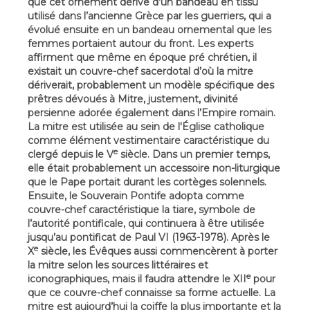
que cet ornement dérive d’un bandeau en tissu
utilisé dans l’ancienne Grèce par les guerriers, qui a
évolué ensuite en un bandeau ornemental que les
femmes portaient autour du front. Les experts
affirment que même en époque pré chrétien, il
existait un couvre-chef sacerdotal d’où la mitre
dériverait, probablement un modèle spécifique des
prêtres dévoués à Mitre, justement, divinité
persienne adorée également dans l’Empire romain.
La mitre est utilisée au sein de l'Église catholique
comme élément vestimentaire caractéristique du
e
clergé depuis le V
siècle. Dans un premier temps,
elle était probablement un accessoire non-liturgique
que le Pape portait durant les cortèges solennels.
Ensuite, le Souverain Pontife adopta comme
couvre-chef caractéristique la tiare, symbole de
l’autorité pontificale, qui continuera à être utilisée
jusqu’au pontificat de Paul VI (1963-1978). Après le
e
X
siècle, les Évêques aussi commencèrent à porter
la mitre selon les sources littéraires et
e
iconographiques, mais il faudra attendre le XII
pour
que ce couvre-chef connaisse sa forme actuelle. La
mitre est aujourd’hui la coiffe la plus importante et la