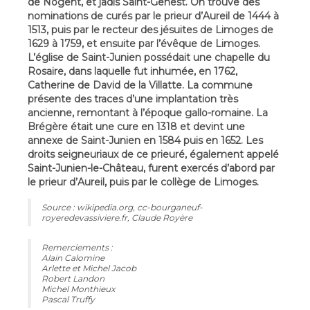
de Nogent, et jadis Saint-Genest. On trouve des
nominations de curés par le prieur d’Aureil de 1444 à
1513, puis par le recteur des jésuites de Limoges de
1629 à 1759, et ensuite par l’évêque de Limoges.
L’église de Saint-Junien possédait une chapelle du
Rosaire, dans laquelle fut inhumée, en 1762,
Catherine de David de la Villatte. La commune
présente des traces d’une implantation très
ancienne, remontant à l’époque gallo-romaine. La
Brégère était une cure en 1318 et devint une
annexe de Saint-Junien en 1584 puis en 1652. Les
droits seigneuriaux de ce prieuré, également appelé
Saint-Junien-le-Château, furent exercés d’abord par
le prieur d’Aureil, puis par le collège de Limoges.
Source : wikipedia.org, cc-bourganeuf-
royeredevassiviere.fr, Claude Royère
Remerciements :
Alain Calomine
Arlette et Michel Jacob
Robert Landon
Michel Monthieux
Pascal Truffy