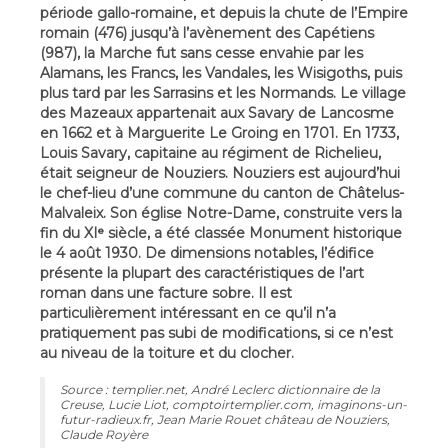
période gallo-romaine, et depuis la chute de l’Empire
romain (476) jusqu’à l’avènement des Capétiens
(987), la Marche fut sans cesse envahie par les
Alamans, les Francs, les Vandales, les Wisigoths, puis
plus tard par les Sarrasins et les Normands. Le village
des Mazeaux appartenait aux Savary de Lancosme
en 1662 et à Marguerite Le Groing en 1701. En 1733,
Louis Savary, capitaine au régiment de Richelieu,
était seigneur de Nouziers. Nouziers est aujourd’hui
le chef-lieu d’une commune du canton de Châtelus-
Malvaleix. Son église Notre-Dame, construite vers la
fin du XIᵉ siècle, a été classée Monument historique
le 4 août 1930. De dimensions notables, l’édifice
présente la plupart des caractéristiques de l’art
roman dans une facture sobre. Il est
particulièrement intéressant en ce qu’il n’a
pratiquement pas subi de modifications, si ce n’est
au niveau de la toiture et du clocher.
Source : templier.net, André Leclerc dictionnaire de la
Creuse, Lucie Liot, comptoirtemplier.com, imaginons-un-
futur-radieux.fr, Jean Marie Rouet château de Nouziers,
Claude Royère