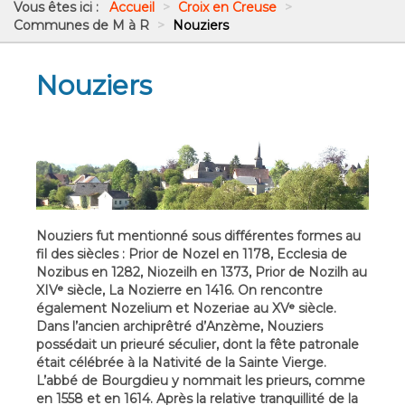
Vous êtes ici :
Accueil
>
Croix en Creuse
>
Communes de M à R
>
Nouziers
Nouziers
Nouziers fut mentionné sous différentes formes au
fil des siècles : Prior de Nozel en 1178, Ecclesia de
Nozibus en 1282, Niozeilh en 1373, Prior de Nozilh au
XIVᵉ siècle, La Nozierre en 1416. On rencontre
également Nozelium et Nozeriae au XVᵉ siècle.
Dans l’ancien archiprêtré d’Anzème, Nouziers
possédait un prieuré séculier, dont la fête patronale
était célébrée à la Nativité de la Sainte Vierge.
L’abbé de Bourgdieu y nommait les prieurs, comme
en 1558 et en 1614. Après la relative tranquillité de la