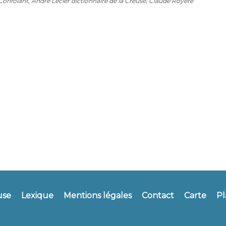
onfolant, André Lecler dictionnaire de la Creuse, Claude Royère
use
Lexique
Mentions légales
Contact
Carte
Pl