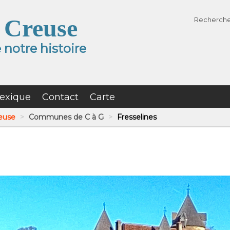
 Creuse
Recherch
notre histoire
exique
Contact
Carte
reuse
>
Communes de C à G
>
Fresselines