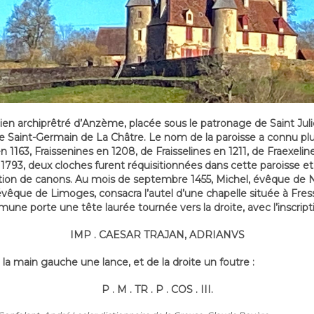
cien archiprêtré d’Anzème, placée sous le patronage de Saint Jul
e Saint-Germain de La Châtre. Le nom de la paroisse a connu pl
en 1163, Fraissenines en 1208, de Fraisselines en 1211, de Fraexeli
let 1793, deux cloches furent réquisitionnées dans cette paroisse e
cation de canons. Au mois de septembre 1455, Michel, évêque de Ni
vêque de Limoges, consacra l’autel d’une chapelle située à Fres
mune porte une tête laurée tournée vers la droite, avec l’inscript
IMP . CAESAR TRAJAN, ADRIANVS
de la main gauche une lance, et de la droite un foutre :
P . M . TR . P . COS . III.