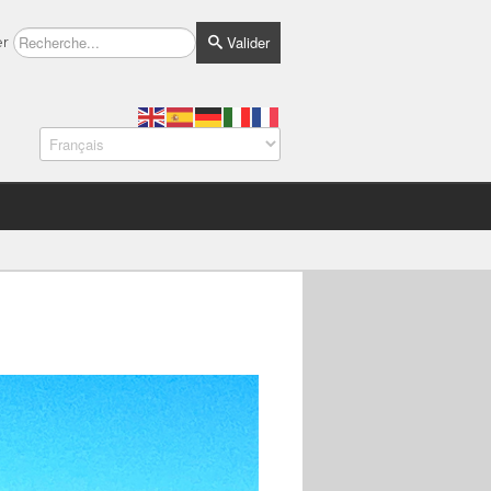
Valider
er