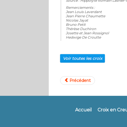
Source : Hippolyte Romain Lasnier-C
Remerciements :
Jean Louis Laverdant
Jean Pierre Chaumette
Nicolas Jayat
Bruno Petit
Thérèse Duchiron
Josette et Jean Rossignol
Hedwige De Croutte
Voir toutes les croix
Précédent
Accueil
Croix en Cre