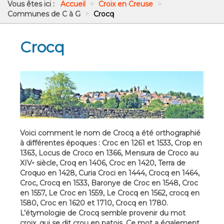
Vous êtes ici :
Accueil
>
Croix en Creuse
>
Communes de C à G
>
Crocq
Crocq
Voici comment le nom de Crocq a été orthographié
à différentes époques : Croc en 1261 et 1533, Crop en
1363, Locus de Croco en 1366, Mensura de Croco au
XIV
siècle, Croq en 1406, Croc en 1420, Terra de
e
Croquo en 1428, Curia Croci en 1444, Crocq en 1464,
Croc, Crocq en 1533, Baronye de Croc en 1548, Croc
en 1557, Le Croc en 1559, Le Crocq en 1562, crocq en
1580, Croc en 1620 et 1710, Crocq en 1780.
L’étymologie de Crocq semble provenir du mot
croix, qui se dit crou en patois. Ce mot a également