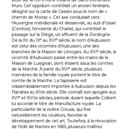
situé sur la commune voisine de Saint-Denis-des-
Murs. Cet oppidum contrôlait un ancien itinéraire,
désigné sur la carte de Cassini sous le nom de «
chemin de Moriac ». Cet axe conduisait vers
l’Auvergne méridionale et desservait, au sud d’Ussel
(Corrèze), l’enceinte du Charlat, qui contrôlait le
passage sur la Diège, un affluent de la Dordogne.
e
e
De la fin du IX
au XIII
siècle, le nom d’Aubusson
est celui des vicomtes d’Aubusson, une des
e
branches de la Maison de Limoges. Au XIII
siècle, la
vicomté d’Aubusson passe entre les mains de la
Maison de Lusignan, dont étaient issus les comtes
e
de la Marche. À partir du XVI
siècle, plusieurs
membres de la famille royale portent le titre de
comte de la Marche. La tapisserie est
vraisemblablement importée à Aubusson depuis les
Flandres au XIVe siècle. Elle connaît son apogée aux
e
XVI
et XVIIe siècles, période durant laquelle Colbert
lui accorde le titre de Manufacture royale. La
particularité de la rivière Creuse, qui fixe
naturellement les couleurs, favorise le
développement de cet art. Toutefois, à la révocation
de l’édit de Nantes en 1685, plusieurs maîtres