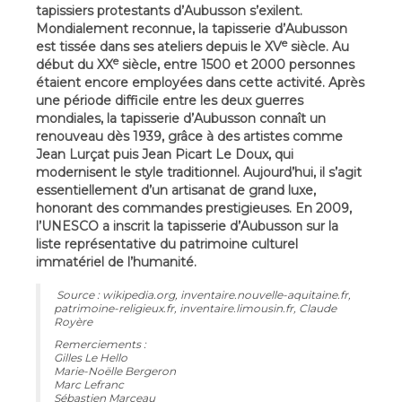
tapissiers protestants d’Aubusson s’exilent.
Mondialement reconnue, la tapisserie d’Aubusson
e
est tissée dans ses ateliers depuis le XV
siècle. Au
e
début du XX
siècle, entre 1500 et 2000 personnes
étaient encore employées dans cette activité. Après
une période difficile entre les deux guerres
mondiales, la tapisserie d’Aubusson connaît un
renouveau dès 1939, grâce à des artistes comme
Jean Lurçat puis Jean Picart Le Doux, qui
modernisent le style traditionnel. Aujourd’hui, il s’agit
essentiellement d’un artisanat de grand luxe,
honorant des commandes prestigieuses. En 2009,
l’UNESCO a inscrit la tapisserie d’Aubusson sur la
liste représentative du patrimoine culturel
immatériel de l’humanité.
Source : wikipedia.org, inventaire.nouvelle-aquitaine.fr,
patrimoine-religieux.fr, inventaire.limousin.fr, Claude
Royère
Remerciements :
Gilles Le Hello
Marie-Noëlle Bergeron
Marc Lefranc
Sébastien Marceau