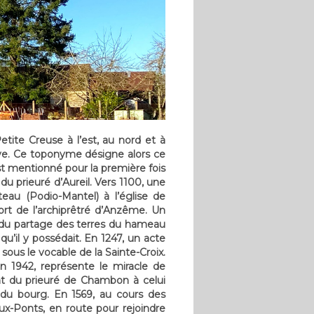
tite Creuse à l’est, au nord et à
uve. Ce toponyme désigne alors ce
st mentionné pour la première fois
u prieuré d’Aureil. Vers 1100, une
eau (Podio-Mantel) à l’église de
ort de l’archiprêtré d’Anzême. Un
s du partage des terres du hameau
qu’il y possédait. En 1247, un acte
ous le vocable de la Sainte-Croix.
en 1942, représente le miracle de
ent du prieuré de Chambon à celui
r du bourg. En 1569, au cours des
ux-Ponts, en route pour rejoindre