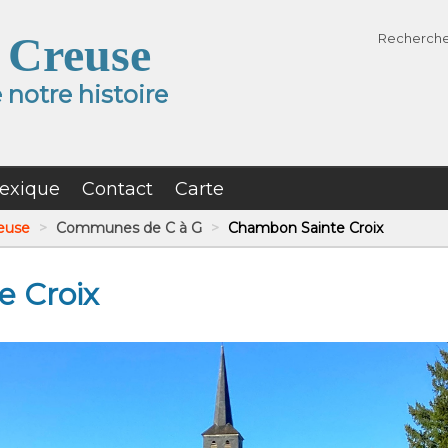
 Creuse
Recherch
notre histoire
exique
Contact
Carte
reuse
>
Communes de C à G
>
Chambon Sainte Croix
 Croix