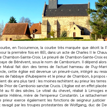
urbe, en l’occurrence, la courbe très marquée que décrit la Pe
pour la première fois en 851, dans un acte de Charles II le Cha
e de Chambon-Sainte-Croix. Le prieuré de Chambon-Sainte-Croix e
abbaye de Bénévent, sous le nom de Cambonium. Il dépend alors d
 Malval fait don des terres de l’actuel hameau de Puy-Mant
ècle, cette église est devenue un prieuré-cure, intégré au ress
oines de l’abbaye d’Aubepierre et le prieur de Chambon, à propo
t dix ans plus tard : les moines rachètent au prieur les terres 
e Prior de Cambonio sanctæ Crucis. L’église est en effet placée s
é au fil des siècles. Le vitrail du chevet, réalisé à Limoges 
r sainte Hélène, mère de l’empereur Constantin. Le rattachem
e prieur exerce également les fonctions de seigneur justicie
est ravagé par les troupes protestantes de Wolfgang, duc de De