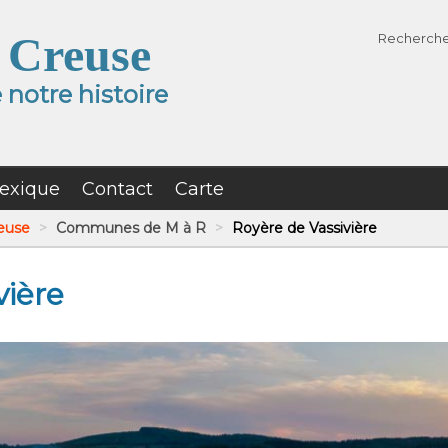
 Creuse
Recherch
notre histoire
exique
Contact
Carte
reuse
>
Communes de M à R
>
Royère de Vassivière
vière