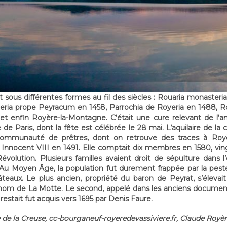
sous différentes formes au fil des siècles : Rouaria monasteri
ieria prope Peyracum en 1458, Parrochia de Royeria en 1488, R
t enfin Royère-la-Montagne. C’était une cure relevant de l’a
de Paris, dont la fête est célébrée le 28 mai. L’aquilaire de 
communauté de prêtres, dont on retrouve des traces à Royè
 Innocent VIII en 1491. Elle comptait dix membres en 1580, vi
 Révolution. Plusieurs familles avaient droit de sépulture dans l
 Au Moyen Âge, la population fut durement frappée par la pest
eaux. Le plus ancien, propriété du baron de Peyrat, s’élevai
 nom de La Motte. Le second, appelé dans les anciens documen
restait fut acquis vers 1695 par Denis Faure.
e de la Creuse, cc-bourganeuf-royeredevassiviere.fr, Claude Royè