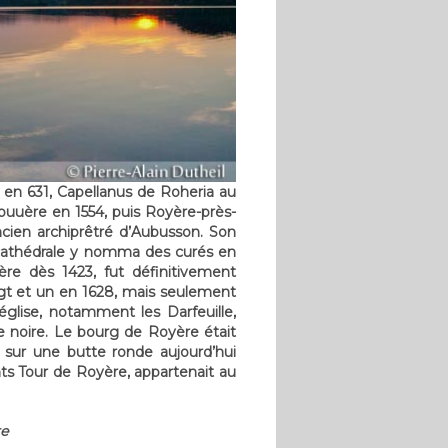
a en 631, Capellanus de Roheria au
ouuère en 1554, puis Royère-près-
ncien archiprêtré d’Aubusson. Son
la cathédrale y nomma des curés en
re dès 1423, fut définitivement
ngt et un en 1628, mais seulement
’église, notamment les Darfeuille,
e noire. Le bourg de Royère était
t sur une butte ronde aujourd’hui
ts Tour de Royère, appartenait au
re