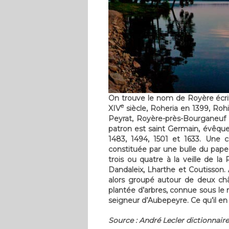
On trouve le nom de Royère écrit 
e
XIV
siècle, Roheria en 1399, Roh
Peyrat, Royère-près-Bourganeuf e
patron est saint Germain, évêque 
1483, 1494, 1501 et 1633. Une 
constituée par une bulle du pape
trois ou quatre à la veille de la
Dandaleix, Lharthe et Coutisson.
alors groupé autour de deux chât
plantée d’arbres, connue sous le
seigneur d’Aubepeyre. Ce qu’il en 
Source : André Lecler dictionnair