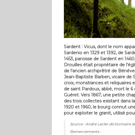
Sardent : Vicus, dont le nom appar
Sardenio en 1329 et 1392, de Sard
1453, paroisse de Sardent en 1460,
Drouilles était propriétaire de l’ég
de l’ancien archiprêtré de Bénéve
Jean-Baptiste Barben, vicaire de S
croix, monstrances et reliquaires 
de saint Pardoux, abbé, mort le 6 
Guéret. Vers 1867, une petite chap
des trois collectes existant dans 
1920 et 1960, le bourg connut une 
pour exploiter le granit, utilisé pou
Source : André Lecler dictionnaire 
Remerciements :