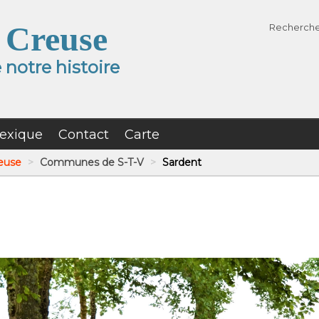
 Creuse
Recherch
notre histoire
exique
Contact
Carte
reuse
>
Communes de S-T-V
>
Sardent