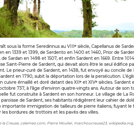
aît sous la forme Seredinnus au VIIIᵉ siècle, Capellanus de Sarde
en en 1339 et 1399, de Serdento en 1400 et 1460, Prior de Sarden
 de Sardan en 1498 et 1507, et enfin Sardent en 1669. Entre 1014 
lise Saint-Pierre de Sardent, qui devait alors être le seul édifice p
nt. Le prieur-curé de Sardent, en 1438, fut envoyé au concile de
ardent en 1790, subit la déportation lors de la persécution. L’ég
en cuivre émaillé et doré datant des XIIᵉ et XIVᵉ siècles. Sardent
octobre 737, à l’âge d’environ quatre-vingts ans. Autour de son t
elle fut construite à Sardent en son honneur. Le village de La Roy
la paroisse de Sardent, ses habitants rédigèrent leur cahier de d
importante immigration de tailleurs de pierre italiens, fuyant le 
r les bordures de trottoirs et les pavés des villes.
de la Creuse, calemeo.com, Pierre Moulier, marchoucreuse23, wikipedia.org