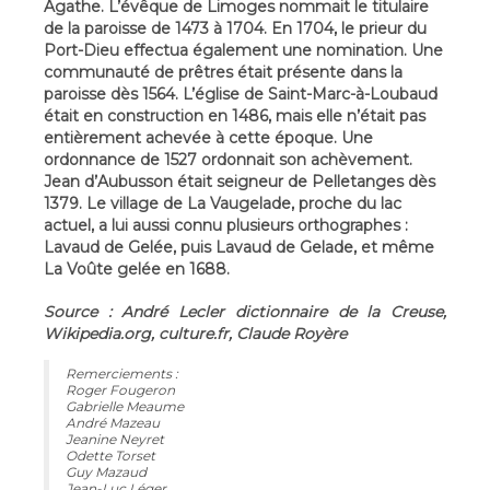
Agathe. L’évêque de Limoges nommait le titulaire
de la paroisse de 1473 à 1704. En 1704, le prieur du
Port-Dieu effectua également une nomination. Une
communauté de prêtres était présente dans la
paroisse dès 1564. L’église de Saint-Marc-à-Loubaud
était en construction en 1486, mais elle n’était pas
entièrement achevée à cette époque. Une
ordonnance de 1527 ordonnait son achèvement.
Jean d’Aubusson était seigneur de Pelletanges dès
1379. Le village de La Vaugelade, proche du lac
actuel, a lui aussi connu plusieurs orthographes :
Lavaud de Gelée, puis Lavaud de Gelade, et même
La Voûte gelée en 1688.
Source : André Lecler dictionnaire de la Creuse,
Wikipedia.org, culture.fr, Claude Royère
Remerciements :
Roger Fougeron
Gabrielle Meaume
André Mazeau
Jeanine Neyret
Odette Torset
Guy Mazaud
Jean-Luc Léger