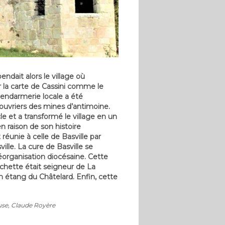
dait alors le village où
r la carte de Cassini comme le
gendarmerie locale a été
 ouvriers des mines d’antimoine.
le et a transformé le village en un
en raison de son histoire
éunie à celle de Basville par
lle. La cure de Basville se
réorganisation diocésaine. Cette
chette était seigneur de La
n étang du Châtelard. Enfin, cette
euse, Claude Royère