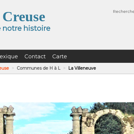
 Creuse
Recherch
notre histoire
exique
Contact
Carte
reuse
>
Communes de H à L
>
La Villeneuve