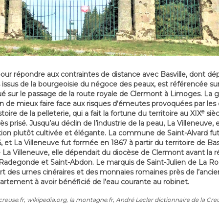
 répondre aux contraintes de distance avec Basville, dont dépen
ts issus de la bourgeoisie du négoce des peaux, est référencée su
ué sur le passage de la route royale de Clermont à Limoges. La 
in de mieux faire face aux risques d’émeutes provoquées par les
e
oire de la pelleterie, qui a fait la fortune du territoire au XIX
sièc
très prisé. Jusqu’au déclin de l’industrie de la peau, La Villeneuve, 
on plutôt cultivée et élégante. La commune de Saint-Alvard fut r
 La Villeneuve fut formée en 1867 à partir du territoire de Basvi
 de La Villeneuve, elle dépendait du diocèse de Clermont avant la 
-Radegonde et Saint-Abdon. Le marquis de Saint-Julien de La Ro
t des urnes cinéraires et des monnaies romaines près de l’ancie
tement à avoir bénéficié de l’eau courante au robinet.
reuse.fr, wikipedia.org, la montagne.fr, André Lecler dictionnaire de la Cr