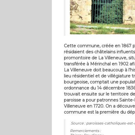
Cette commune, créée en 1867 pour
résidaient des châtelains influen
promontoire de La Villeneuve, sit
transférée à Mérinchal en 1902 af
La Villeneuve doit beaucoup à l’hist
lieu résidentiel et de villégiature 
bourgeoise, comptait une populati
ordonnance du 14 décembre 1836, et
trouvait ensuite sur le territoire
paroisse a pour patronnes Sainte
Villeneuve en 1720. On a découver
commune est la première du dépar
Source : paroisses-catholiques-est-c
Remerciements :