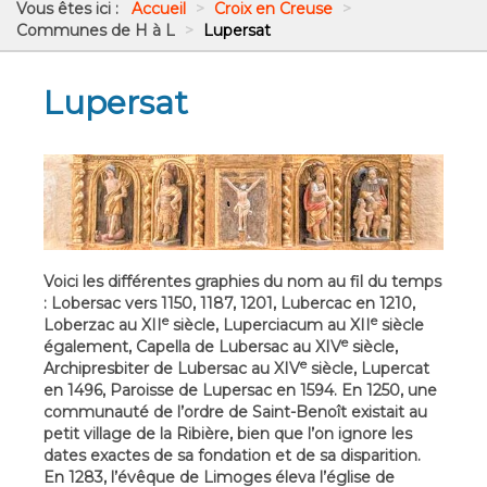
Vous êtes ici :
Accueil
>
Croix en Creuse
>
Communes de H à L
>
Lupersat
Lupersat
Voici les différentes graphies du nom au fil du temps
: Lobersac vers 1150, 1187, 1201, Lubercac en 1210,
e
e
Loberzac au XII
siècle, Luperciacum au XII
siècle
e
également, Capella de Lubersac au XIV
siècle,
e
Archipresbiter de Lubersac au XIV
siècle, Lupercat
en 1496, Paroisse de Lupersac en 1594. En 1250, une
communauté de l’ordre de Saint-Benoît existait au
petit village de la Ribière, bien que l’on ignore les
dates exactes de sa fondation et de sa disparition.
En 1283, l’évêque de Limoges éleva l’église de