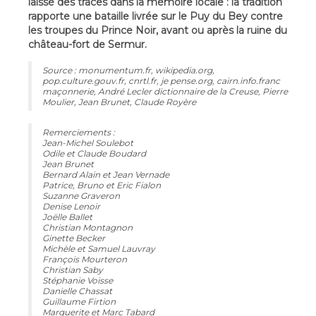
laissé des traces dans la mémoire locale : la tradition
rapporte une bataille livrée sur le Puy du Bey contre
les troupes du Prince Noir, avant ou après la ruine du
château-fort de Sermur.
Source : monumentum.fr, wikipedia.org,
pop.culture.gouv.fr, cnrtl.fr, je pense.org, cairn.info.franc
maçonnerie, André Lecler dictionnaire de la Creuse, Pierre
Moulier, Jean Brunet, Claude Royère
Remerciements :
Jean-Michel Soulebot
Odile et Claude Boudard
Jean Brunet
Bernard Alain et Jean Vernade
Patrice, Bruno et Eric Fialon
Suzanne Graveron
Denise Lenoir
Joëlle Ballet
Christian Montagnon
Ginette Becker
Michèle et Samuel Lauvray
François Mourteron
Christian Saby
Stéphanie Voisse
Danielle Chassat
Guillaume Firtion
Marguerite et Marc Tabard