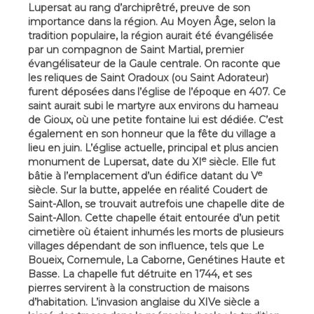
Lupersat au rang d’archiprêtré, preuve de son
importance dans la région. Au Moyen Âge, selon la
tradition populaire, la région aurait été évangélisée
par un compagnon de Saint Martial, premier
évangélisateur de la Gaule centrale. On raconte que
les reliques de Saint Oradoux (ou Saint Adorateur)
furent déposées dans l’église de l’époque en 407. Ce
saint aurait subi le martyre aux environs du hameau
de Gioux, où une petite fontaine lui est dédiée. C’est
également en son honneur que la fête du village a
lieu en juin. L’église actuelle, principal et plus ancien
e
monument de Lupersat, date du XI
siècle. Elle fut
e
bâtie à l’emplacement d’un édifice datant du V
siècle. Sur la butte, appelée en réalité Coudert de
Saint-Allon, se trouvait autrefois une chapelle dite de
Saint-Allon. Cette chapelle était entourée d’un petit
cimetière où étaient inhumés les morts de plusieurs
villages dépendant de son influence, tels que Le
Boueix, Cornemule, La Caborne, Genétines Haute et
Basse. La chapelle fut détruite en 1744, et ses
pierres servirent à la construction de maisons
d’habitation. L’invasion anglaise du XIVe siècle a