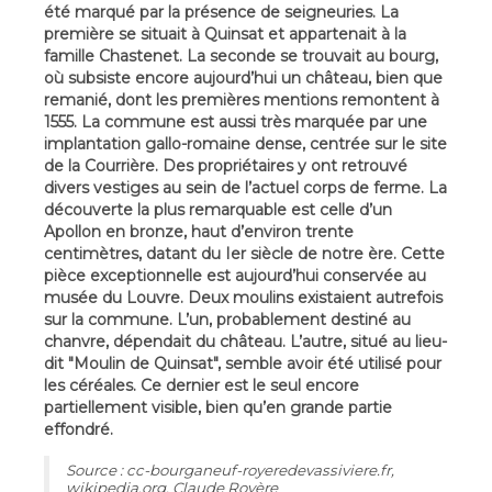
été marqué par la présence de seigneuries. La
première se situait à Quinsat et appartenait à la
famille Chastenet. La seconde se trouvait au bourg,
où subsiste encore aujourd’hui un château, bien que
remanié, dont les premières mentions remontent à
1555. La commune est aussi très marquée par une
implantation gallo-romaine dense, centrée sur le site
de la Courrière. Des propriétaires y ont retrouvé
divers vestiges au sein de l’actuel corps de ferme. La
découverte la plus remarquable est celle d’un
Apollon en bronze, haut d’environ trente
centimètres, datant du Ier siècle de notre ère. Cette
pièce exceptionnelle est aujourd’hui conservée au
musée du Louvre. Deux moulins existaient autrefois
sur la commune. L’un, probablement destiné au
chanvre, dépendait du château. L’autre, situé au lieu-
dit "Moulin de Quinsat", semble avoir été utilisé pour
les céréales. Ce dernier est le seul encore
partiellement visible, bien qu’en grande partie
effondré.
Source : cc-bourganeuf-royeredevassiviere.fr,
wikipedia.org, Claude Royère