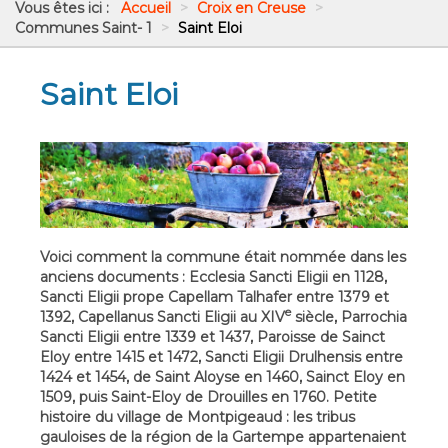
Vous êtes ici :
Accueil
>
Croix en Creuse
>
Communes Saint- 1
>
Saint Eloi
Saint Eloi
Voici comment la commune était nommée dans les
anciens documents : Ecclesia Sancti Eligii en 1128,
Sancti Eligii prope Capellam Talhafer entre 1379 et
e
1392, Capellanus Sancti Eligii au XIV
siècle, Parrochia
Sancti Eligii entre 1339 et 1437, Paroisse de Sainct
Eloy entre 1415 et 1472, Sancti Eligii Drulhensis entre
1424 et 1454, de Saint Aloyse en 1460, Sainct Eloy en
1509, puis Saint-Eloy de Drouilles en 1760. Petite
histoire du village de Montpigeaud : les tribus
gauloises de la région de la Gartempe appartenaient