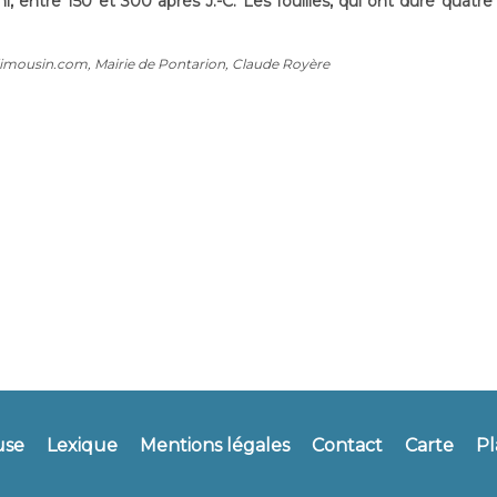
, entre 150 et 300 après J.-C. Les fouilles, qui ont duré quatr
-limousin.com, Mairie de Pontarion, Claude Royère
use
Lexique
Mentions légales
Contact
Carte
Pl