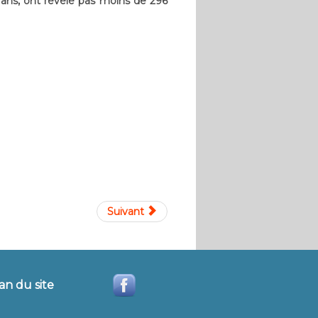
e ans, ont révélé pas moins de 296
Suivant
an du site