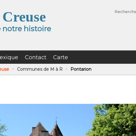
 Creuse
Recherch
notre histoire
exique
Contact
Carte
reuse
>
Communes de M à R
>
Pontarion