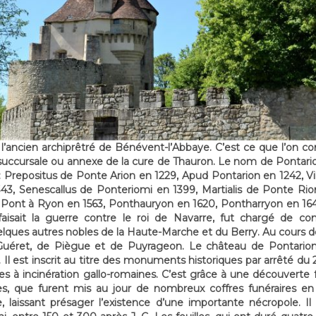
 l’ancien archiprêtré de Bénévent-l’Abbaye. C’est ce que l’on co
 succursale ou annexe de la cure de Thauron. Le nom de Pontarion 
 Prepositus de Ponte Arion en 1229, Apud Pontarion en 1242, Vil
43, Senescallus de Ponteriomi en 1399, Martialis de Ponte Ri
 Pont à Ryon en 1563, Ponthauryon en 1620, Pontharryon en 1640
isait la guerre contre le roi de Navarre, fut chargé de co
lques autres nobles de la Haute-Marche et du Berry. Au cours de
Guéret, de Piègue et de Puyrageon. Le château de Pontarion
. Il est inscrit au titre des monuments historiques par arrêté du 
es à incinération gallo-romaines. C’est grâce à une découverte fo
es, que furent mis au jour de nombreux coffres funéraires en 
laissant présager l’existence d’une importante nécropole. Il s