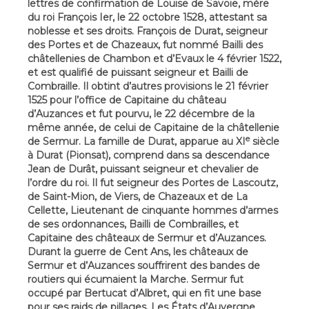
lettres de confirmation de Louise de Savoie, mère
du roi François Ier, le 22 octobre 1528, attestant sa
noblesse et ses droits. François de Durat, seigneur
des Portes et de Chazeaux, fut nommé Bailli des
châtellenies de Chambon et d’Evaux le 4 février 1522,
et est qualifié de puissant seigneur et Bailli de
Combraille. Il obtint d’autres provisions le 21 février
1525 pour l’office de Capitaine du château
d’Auzances et fut pourvu, le 22 décembre de la
même année, de celui de Capitaine de la châtellenie
e
de Sermur. La famille de Durat, apparue au XI
siècle
à Durat (Pionsat), comprend dans sa descendance
Jean de Durât, puissant seigneur et chevalier de
l’ordre du roi. Il fut seigneur des Portes de Lascoutz,
de Saint-Mion, de Viers, de Chazeaux et de La
Cellette, Lieutenant de cinquante hommes d’armes
de ses ordonnances, Bailli de Combrailles, et
Capitaine des châteaux de Sermur et d’Auzances.
Durant la guerre de Cent Ans, les châteaux de
Sermur et d’Auzances souffrirent des bandes de
routiers qui écumaient la Marche. Sermur fut
occupé par Bertucat d’Albret, qui en fit une base
pour ses raids de pillages. Les États d’Auvergne