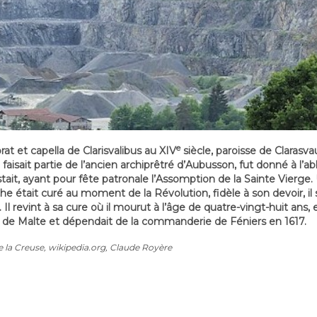
e
rat et capella de Clarisvalibus au XIV
siècle, paroisse de Clarasva
i faisait partie de l’ancien archiprêtré d’Aubusson, fut donné à l
istait, ayant pour fête patronale l’Assomption de la Sainte Vier
he était curé au moment de la Révolution, fidèle à son devoir, il 
ts. Il revint à sa cure où il mourut à l’âge de quatre-vingt-huit an
e de Malte et dépendait de la commanderie de Féniers en 1617.
e la Creuse, wikipedia.org, Claude Royère