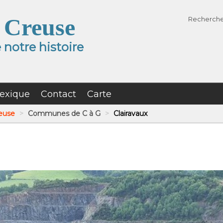
 Creuse
Recherch
notre histoire
exique
Contact
Carte
reuse
>
Communes de C à G
>
Clairavaux