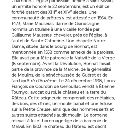
Chambon. L’église paroissiale, dédiée à saint Silvain,
un ermite honoré le 22 septembre, est un édifice
e
e
fortifié datant des XIII
et XIV
siècles. Une
communauté de prêtres y est attestée en 1564. En
1473, Marie Mauseras, dame de Grandsaigne,
nomma un titulaire à une vicairie fondée par
Guillaume Mauseras, chevalier, près de l’église, à
l’autel de Sainte-Catherine. Une chapelle Notre-
Dame, située dans le bourg de Bonnat, est
mentionnée en 1558 comme annexe de la paroisse.
Elle avait pour fête patronale la Nativité de la Vierge
(8 septembre). Avant la Révolution, Bonnat faisait
partie de la province de la Marche, de la généralité
de Moulins, de la sénéchaussée de Guéret et de
l’archiprêtré d’Anzème. Le 24 décembre 1638, Louis-
François de Gourdon de Genouillac vendit à Étienne
Tournyol, avocat du roi, le château et la terre du
Râteau. Cette seigneurie comprenait des métairies,
des bois, des dîmes, un moulin banal et une écluse
sur la Petite Creuse, ainsi que des hommes serfs et
autres sujets attachés audit moulin. Le domaine
relevait à foi et hommage-lige de la baronnie de
Malval. En 1503, le château du Râteau est décrit