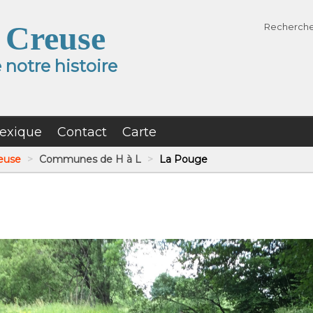
 Creuse
Recherch
notre histoire
exique
Contact
Carte
reuse
>
Communes de H à L
>
La Pouge