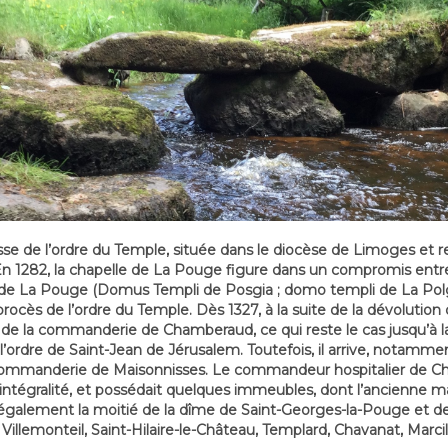
e de l’ordre du Temple, située dans le diocèse de Limoges et re
n 1282, la chapelle de La Pouge figure dans un compromis entre
de La Pouge (Domus Templi de Posgia ; domo templi de La Polgh
ès de l’ordre du Temple. Dès 1327, à la suite de la dévolution 
a commanderie de Chamberaud, ce qui reste le cas jusqu’à la R
’ordre de Saint-Jean de Jérusalem. Toutefois, il arrive, notamm
mmanderie de Maisonnisses. Le commandeur hospitalier de Cha
on intégralité, et possédait quelques immeubles, dont l’ancienne 
t également la moitié de la dîme de Saint-Georges-la-Pouge et de
 Villemonteil, Saint-Hilaire-le-Château, Templard, Chavanat, Marci