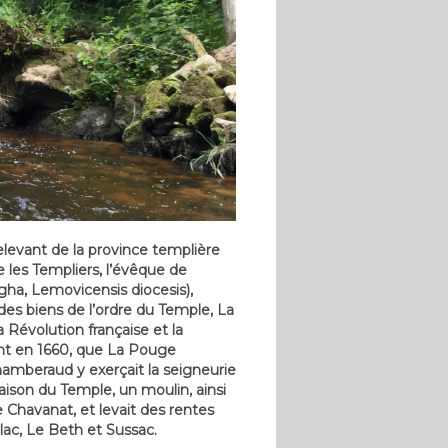
levant de la province templière
 les Templiers, l’évêque de
a, Lemovicensis diocesis),
des biens de l’ordre du Temple, La
évolution française et la
ent en 1660, que La Pouge
mberaud y exerçait la seigneurie
maison du Temple, un moulin, ainsi
 Chavanat, et levait des rentes
llac, Le Beth et Sussac.