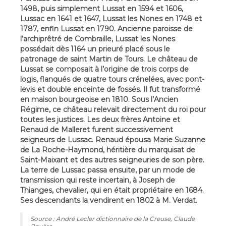
1498, puis simplement Lussat en 1594 et 1606,
Lussac en 1641 et 1647, Lussat les Nones en 1748 et
1787, enfin Lussat en 1790. Ancienne paroisse de
l’archiprêtré de Combraille, Lussat les Nones
possédait dès 1164 un prieuré placé sous le
patronage de saint Martin de Tours. Le château de
Lussat se composait à l’origine de trois corps de
logis, flanqués de quatre tours crénelées, avec pont-
levis et double enceinte de fossés. Il fut transformé
en maison bourgeoise en 1810. Sous l’Ancien
Régime, ce château relevait directement du roi pour
toutes les justices. Les deux frères Antoine et
Renaud de Malleret furent successivement
seigneurs de Lussac. Renaud épousa Marie Suzanne
de La Roche-Haymond, héritière du marquisat de
Saint-Maixant et des autres seigneuries de son père.
La terre de Lussac passa ensuite, par un mode de
transmission qui reste incertain, à Joseph de
Thianges, chevalier, qui en était propriétaire en 1684.
Ses descendants la vendirent en 1802 à M. Verdat.
Source : André Lecler dictionnaire de la Creuse, Claude