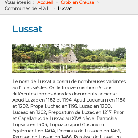
Vous êtes ici :
Accueil
>
Croix en Creuse
>
Communes de H à L
>
Lussat
Lussat
Le nom de Lussat a connu de nombreuses variantes
au fil des siècles. On le trouve mentionné sous
différentes formes dans les documents anciens :
Apud Luzac en 1182 et 1194, Apud Lucianum en 1186
et 1202, Prope Luchac en 1195, Lucac en 1200,
Luceac en 1202, Prepositum de Luzac en 1217, Prior
e
et Capellanus de Lussac au XIV
siècle, Parrochia
Lupsaci en 1404, Lupciaco apud Gosonium
également en 1404, Dominus de Lussaco en 1466,
Paroisse de Lussac en 1486, Paroisse de Lussat en