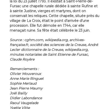
la loi du 23 juillet 1793. Il existait à Saint-Pierre-de-
Fursac une chapelle rurale dédiée à sainte Rufine et
à sainte Justine, vierges et martyres, dont on
conservait les reliques. Cette chapelle, située près du
village de La Croix, était le point d’arrivée d’une
procession. Elle fut démolie en 1744, car elle
menaçait ruine. Sa fête était célébrée le 23 juin.
Source : cghm.com, wikipedia.org, archives-
française.fr, société des sciences de la Creuse, André
Lecler dictionnaire de la Creuse, wikipedia.org,
minutes notariales de Saint Etienne de Fursac,
Claude Royère
Remerciements :
Olivier Mouveroux
Anne Marie Ringuet
Sophie Merlaud
Jean Pierre Maumy
Joël Bailly
Didier Labondance
Raoul Vaugelade
Yvette Vitte