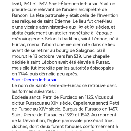
1540, 1541 et 1542. Saint-Étienne-de-Fursac était un
prieuré-cure relevant de l’ancien archiprêtré de
Rancon. La fête patronale y était celle de l’Invention
des reliques de saint Étienne. Le lieu fut chef-lieu
d’une vicairie administrative aux IXᵉ et Xᵉ siècles, et
abrita également un atelier monétaire à l’époque
mérovingienne. Selon la tradition, saint Léobon, né à
Fursac, mena d’abord une vie d’ermite dans ce lieu
avant de se retirer au bourg de Salagnac, où il
mourut le 13 octobre, vers l’an 539. Une chapelle
dédiée à saint Léobon avait été élevée à Fursac,
mais elle fut interdite par les autorités épiscopales
en 1744, puis démolie peu après.
Saint-Pierre-de-Fursac
Le nom de Saint-Pierre-de-Fursac se retrouve dans
les formes suivantes :
Ecclesia sancti Petri de Furciaco en 1125, Vicus qui
dicitur Fursacus au XIIᵉ siècle, Capellanus sancti Petri
de Fursac au XIVᵉ siècle, Burgus de Fursaco en 1457,
Saint-Pierre-de-Fursac en 1539 et 1542. Au moment
de la Révolution, l’église paroissiale possédait trois
cloches, dont deux furent fondues conformément à