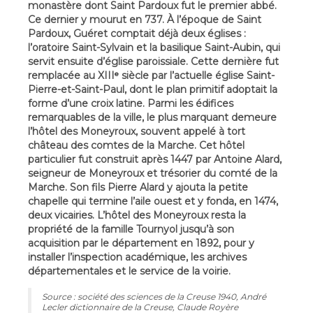
monastère dont Saint Pardoux fut le premier abbé.
Ce dernier y mourut en 737. À l’époque de Saint
Pardoux, Guéret comptait déjà deux églises :
l’oratoire Saint-Sylvain et la basilique Saint-Aubin, qui
servit ensuite d’église paroissiale. Cette dernière fut
remplacée au XIIIᵉ siècle par l’actuelle église Saint-
Pierre-et-Saint-Paul, dont le plan primitif adoptait la
forme d’une croix latine. Parmi les édifices
remarquables de la ville, le plus marquant demeure
l’hôtel des Moneyroux, souvent appelé à tort
château des comtes de la Marche. Cet hôtel
particulier fut construit après 1447 par Antoine Alard,
seigneur de Moneyroux et trésorier du comté de la
Marche. Son fils Pierre Alard y ajouta la petite
chapelle qui termine l’aile ouest et y fonda, en 1474,
deux vicairies. L’hôtel des Moneyroux resta la
propriété de la famille Tournyol jusqu’à son
acquisition par le département en 1892, pour y
installer l’inspection académique, les archives
départementales et le service de la voirie.
Source : société des sciences de la Creuse 1940, André
Lecler dictionnaire de la Creuse, Claude Royère