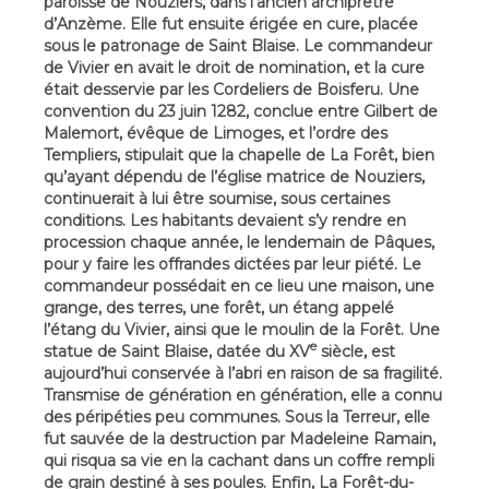
paroisse de Nouziers, dans l’ancien archiprêtré
d’Anzème. Elle fut ensuite érigée en cure, placée
sous le patronage de Saint Blaise. Le commandeur
de Vivier en avait le droit de nomination, et la cure
était desservie par les Cordeliers de Boisferu. Une
convention du 23 juin 1282, conclue entre Gilbert de
Malemort, évêque de Limoges, et l’ordre des
Templiers, stipulait que la chapelle de La Forêt, bien
qu’ayant dépendu de l’église matrice de Nouziers,
continuerait à lui être soumise, sous certaines
conditions. Les habitants devaient s’y rendre en
procession chaque année, le lendemain de Pâques,
pour y faire les offrandes dictées par leur piété. Le
commandeur possédait en ce lieu une maison, une
grange, des terres, une forêt, un étang appelé
l’étang du Vivier, ainsi que le moulin de la Forêt. Une
e
statue de Saint Blaise, datée du XV
siècle, est
aujourd’hui conservée à l’abri en raison de sa fragilité.
Transmise de génération en génération, elle a connu
des péripéties peu communes. Sous la Terreur, elle
fut sauvée de la destruction par Madeleine Ramain,
qui risqua sa vie en la cachant dans un coffre rempli
de grain destiné à ses poules. Enfin, La Forêt-du-