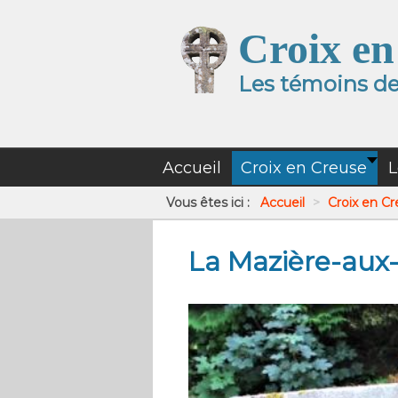
Croix en
Les témoins de 
Accueil
Croix en Creuse
L
Vous êtes ici :
Accueil
>
Croix en C
La Mazière-au