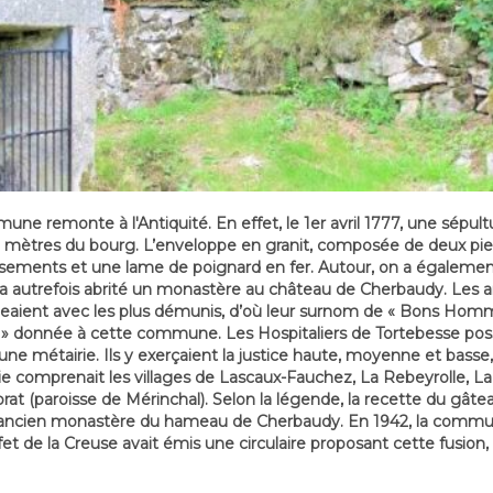
ne remonte à l'Antiquité. En effet, le 1er avril 1777, une sépult
0 mètres du bourg. L’enveloppe en granit, composée de deux pie
ssements et une lame de poignard en fer. Autour, on a égalemen
 a autrefois abrité un monastère au château de Cherbaudy. Les
geaient avec les plus démunis, d’où leur surnom de « Bons Homme
» donnée à cette commune. Les Hospitaliers de Tortebesse posséd
 une métairie. Ils y exerçaient la justice haute, moyenne et bas
e comprenait les villages de Lascaux-Fauchez, La Rebeyrolle, La V
rat (paroisse de Mérinchal). Selon la légende, la recette du gâtea
ancien monastère du hameau de Cherbaudy. En 1942, la commune 
réfet de la Creuse avait émis une circulaire proposant cette fusion,