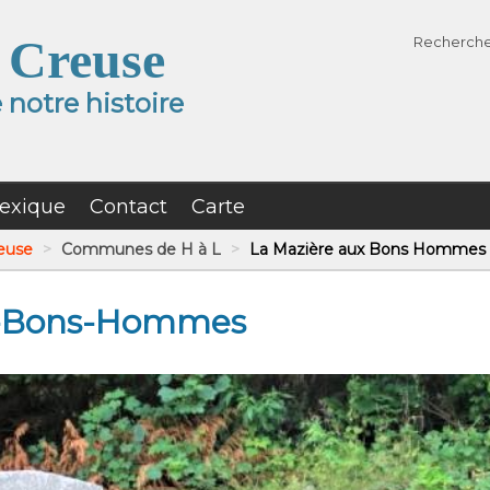
 Creuse
Recherch
notre histoire
exique
Contact
Carte
reuse
>
Communes de H à L
>
La Mazière aux Bons Hommes
x-Bons-Hommes