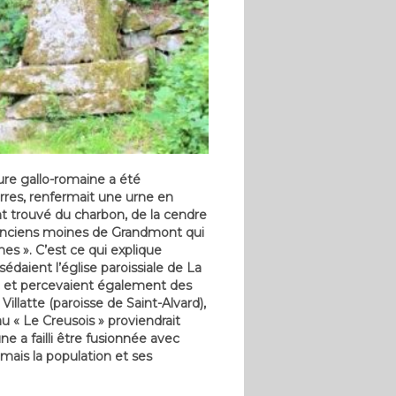
ure gallo-romaine a été
rres, renfermait une urne en
t trouvé du charbon, de la cendre
 anciens moines de Grandmont qui
s ». C’est ce qui explique
aient l’église paroissiale de La
se, et percevaient également des
illatte (paroisse de Saint-Alvard),
u « Le Creusois » proviendrait
a failli être fusionnée avec
 mais la population et ses