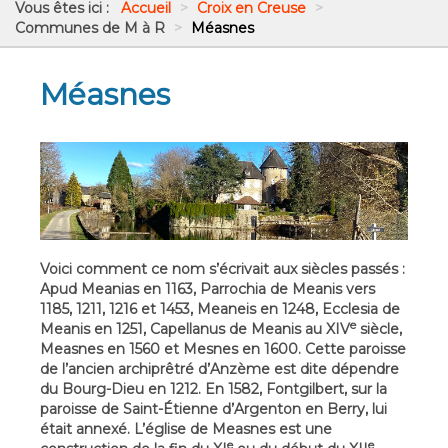
Vous êtes ici :
Accueil
>
Croix en Creuse
>
Communes de M à R
>
Méasnes
Méasnes
Voici comment ce nom s’écrivait aux siècles passés :
Apud Meanias en 1163, Parrochia de Meanis vers
1185, 1211, 1216 et 1453, Meaneis en 1248, Ecclesia de
e
Meanis en 1251, Capellanus de Meanis au XIV
siècle,
Measnes en 1560 et Mesnes en 1600. Cette paroisse
de l’ancien archiprêtré d’Anzème est dite dépendre
du Bourg-Dieu en 1212. En 1582, Fontgilbert, sur la
paroisse de Saint-Étienne d’Argenton en Berry, lui
était annexé. L’église de Measnes est une
e
e