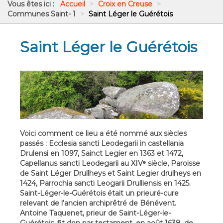
Vous êtes ici :
Accueil
>
Croix en Creuse
>
Communes Saint- 1
>
Saint Léger le Guérétois
Saint Léger le Guérétois
Voici comment ce lieu a été nommé aux siècles
passés : Ecclesia sancti Leodegarii in castellania
Drulensi en 1097, Sainct Legier en 1363 et 1472,
Capellanus sancti Leodegarii au XIVᵉ siècle, Paroisse
de Saint Léger Drullheys et Saint Legier drulheys en
1424, Parrochia sancti Leogarii Drulliensis en 1425.
Saint-Léger-le-Guérétois était un prieuré-cure
relevant de l’ancien archiprêtré de Bénévent.
Antoine Taquenet, prieur de Saint-Léger-le-