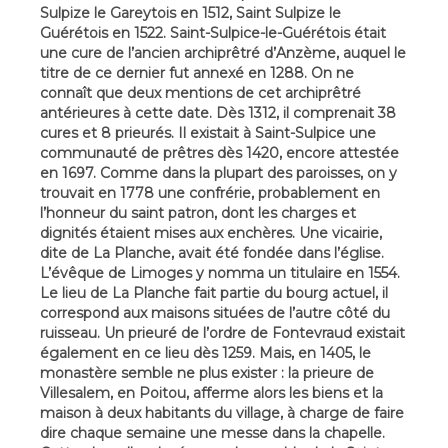
Sulpize le Gareytois en 1512, Saint Sulpize le
Guérétois en 1522. Saint-Sulpice-le-Guérétois était
une cure de l’ancien archiprêtré d’Anzème, auquel le
titre de ce dernier fut annexé en 1288. On ne
connaît que deux mentions de cet archiprêtré
antérieures à cette date. Dès 1312, il comprenait 38
cures et 8 prieurés. Il existait à Saint-Sulpice une
communauté de prêtres dès 1420, encore attestée
en 1697. Comme dans la plupart des paroisses, on y
trouvait en 1778 une confrérie, probablement en
l’honneur du saint patron, dont les charges et
dignités étaient mises aux enchères. Une vicairie,
dite de La Planche, avait été fondée dans l’église.
L’évêque de Limoges y nomma un titulaire en 1554.
Le lieu de La Planche fait partie du bourg actuel, il
correspond aux maisons situées de l’autre côté du
ruisseau. Un prieuré de l’ordre de Fontevraud existait
également en ce lieu dès 1259. Mais, en 1405, le
monastère semble ne plus exister : la prieure de
Villesalem, en Poitou, afferme alors les biens et la
maison à deux habitants du village, à charge de faire
dire chaque semaine une messe dans la chapelle.